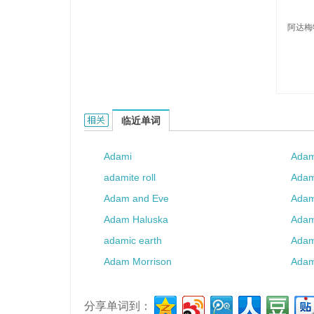
阿达梅
Adamet的相关资料：
临近单词
Adami
Ada
adamite roll
Adam
Adam and Eve
Adam
Adam Haluska
Adam
adamic earth
Adam
Adam Morrison
Adam
分享单词到：