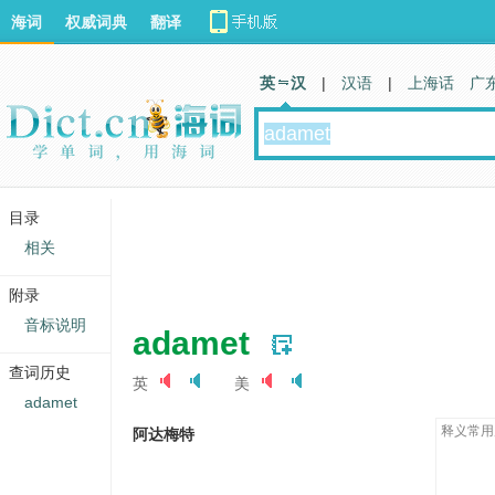
海词
权威词典
翻译
英 汉
|
汉语
|
上海话
广
目录
相关
附录
音标说明
adamet
查词历史
英
美
adamet
释义常用
阿达梅特