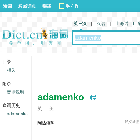
海词
权威词典
翻译
英 汉
|
汉语
|
上海话
广
目录
相关
附录
音标说明
adamenko
查词历史
英
美
adamenko
释义常用
阿达缅科