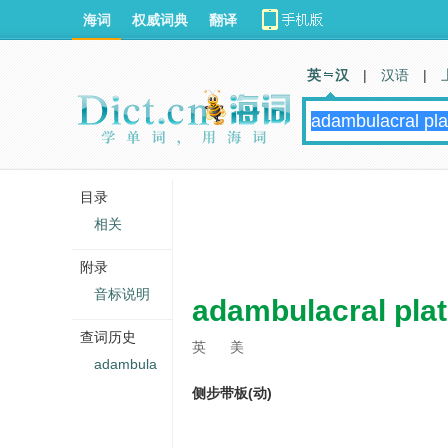
海词
权威词典
翻译
英 汉
|
汉语
|
目录
相关
附录
音标说明
adambulacral pla
查词历史
英
美
adambula
侧步带板(动)