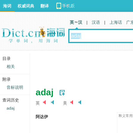
海词
权威词典
翻译
英 汉
|
汉语
|
上海话
广
目录
相关
附录
音标说明
adaj
查词历史
英
美
adaj
释义常用
阿达伊