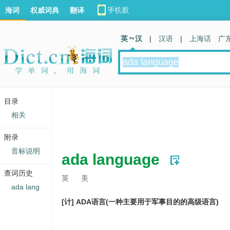
海词
权威词典
翻译
英 汉
|
汉语
|
上海话
广
目录
相关
附录
音标说明
ada language
查词历史
英
美
ada lang
[计] ADA语言(一种主要用于军事目的的高级语言)