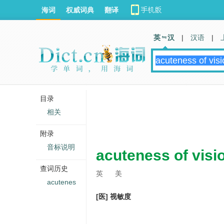
海词
权威词典
翻译
英 汉
|
汉语
|
目录
相关
附录
音标说明
acuteness of visi
查词历史
英
美
acutenes
[医] 视敏度