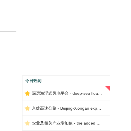
今日热词
深远海浮式风电平台 - deep-sea floating wind power platform
京雄高速公路 - Beijing-Xiongan expressway
农业及相关产业增加值 - the added value of agriculture and related industries