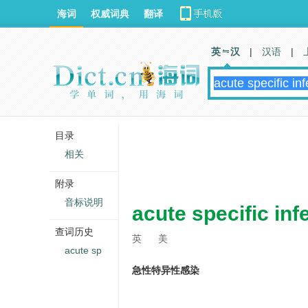
海词
权威词典
翻译
英 汉
|
汉语
|
目录
相关
附录
音标说明
acute specific inf
查词历史
英
美
acute sp
急性特异性感染