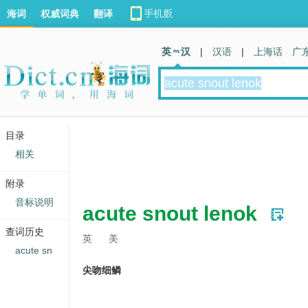
海词
权威词典
翻译
英 汉
|
汉语
|
上海话
广
目录
相关
附录
音标说明
acute snout lenok
查词历史
英
美
acute sn
尖吻细鳞