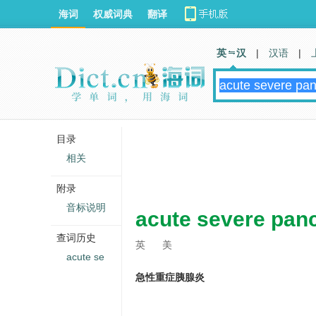
海词
权威词典
翻译
英 汉
|
汉语
|
目录
相关
附录
音标说明
acute severe panc
查词历史
英
美
acute se
急性重症胰腺炎