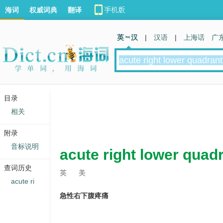
海词
权威词典
翻译
英 汉
|
汉语
|
上海话
广
目录
相关
附录
音标说明
acute right lower quad
查词历史
英
美
acute ri
急性右下腹疼痛