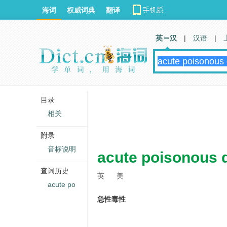
海词
权威词典
翻译
英 汉
|
汉语
|
目录
相关
附录
音标说明
acute poisonous q
查词历史
英
美
acute po
急性毒性