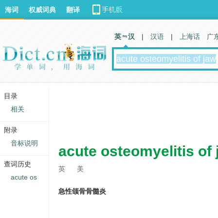
海词
权威词典
翻译
英 汉
|
汉语
|
上海话
广
目录
相关
附录
音标说明
acute osteomyelitis of
查词历史
英
美
acute os
急性颌骨骨髓炎