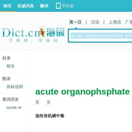
海词
权威词典
翻译
英 汉
|
汉语
|
上海话
广
目录
相关
附录
音标说明
acute organophsphate
查词历史
英
美
acute or
急性有机磷中毒