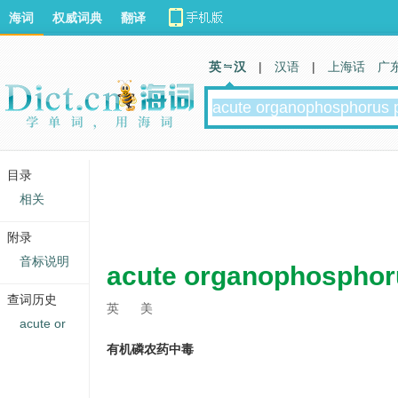
海词
权威词典
翻译
英 汉
|
汉语
|
上海话
广
目录
相关
附录
音标说明
acute organophosphor
查词历史
英
美
acute or
有机磷农药中毒