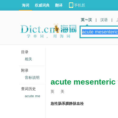
海词
权威词典
翻译
英 汉
|
汉语
|
目录
相关
附录
音标说明
acute mesenteric
查词历史
英
美
acute me
急性肠系膜静脉血栓