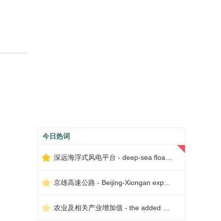
今日热词
深远海浮式风电平台 - deep-sea floating wind power platform
京雄高速公路 - Beijing-Xiongan expressway
农业及相关产业增加值 - the added value of agriculture and related industries