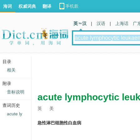
海词
权威词典
翻译
英 汉
|
汉语
|
上海话
广
目录
相关
附录
音标说明
acute lymphocytic leu
查词历史
英
美
acute ly
急性淋巴细胞性白血病