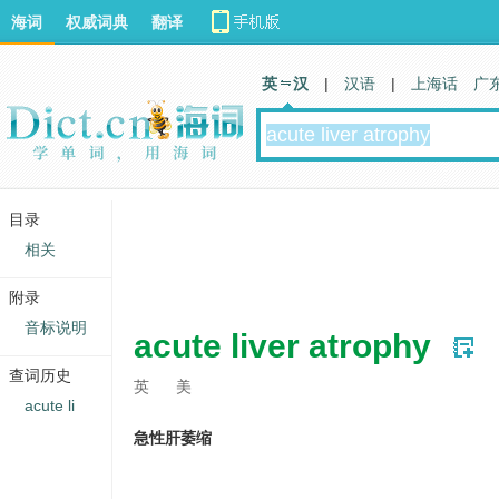
海词
权威词典
翻译
英 汉
|
汉语
|
上海话
广
目录
相关
附录
音标说明
acute liver atrophy
查词历史
英
美
acute li
急性肝萎缩