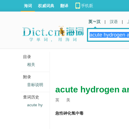
海词
权威词典
翻译
英 汉
|
汉语
|
目录
相关
附录
音标说明
acute hydrogen a
查词历史
英
美
acute hy
急性砷化氢中毒