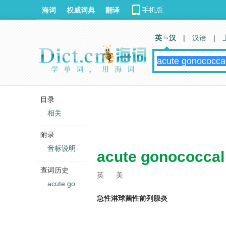
海词
权威词典
翻译
英 汉
|
汉语
|
目录
相关
附录
音标说明
acute gonococcal 
查词历史
英
美
acute go
急性淋球菌性前列腺炎