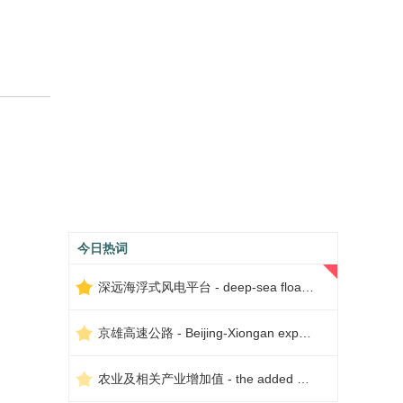
今日热词
深远海浮式风电平台 - deep-sea floating wind power platform
京雄高速公路 - Beijing-Xiongan expressway
农业及相关产业增加值 - the added value of agriculture and related industries