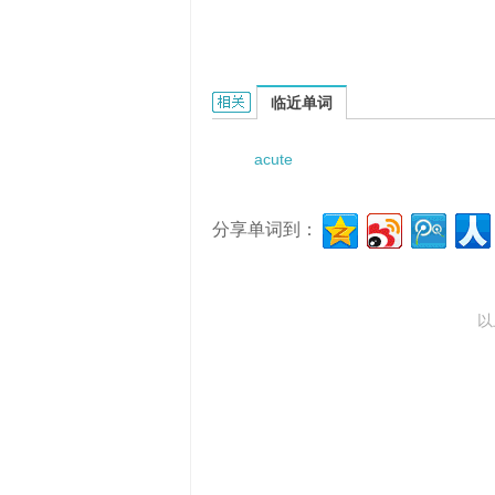
acute generalized exanthematous
临近单词
acute
分享单词到：
以