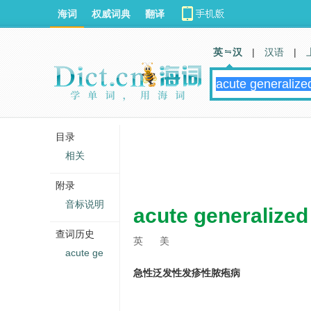
海词
权威词典
翻译
英 汉
|
汉语
|
目录
相关
附录
音标说明
acute generalize
查词历史
英
美
acute ge
急性泛发性发疹性脓疱病