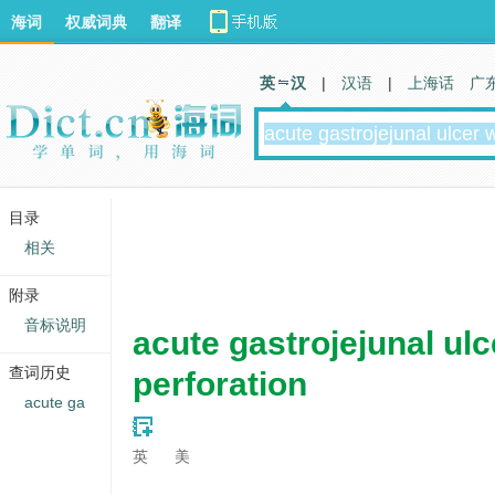
海词
权威词典
翻译
英 汉
|
汉语
|
上海话
广
目录
相关
附录
音标说明
acute gastrojejunal ulc
查词历史
perforation
acute ga
英
美