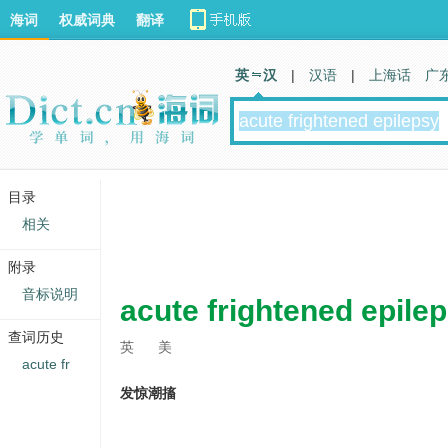
海词
权威词典
翻译
英 汉
|
汉语
|
上海话
广
目录
相关
附录
音标说明
acute frightened epile
查词历史
英
美
acute fr
发惊潮搐