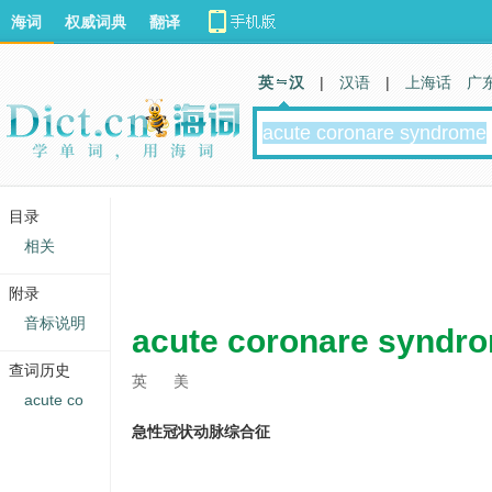
海词
权威词典
翻译
英 汉
|
汉语
|
上海话
广
目录
相关
附录
音标说明
acute coronare syndr
查词历史
英
美
acute co
急性冠状动脉综合征