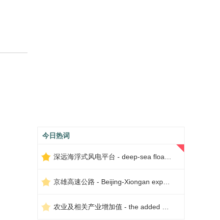
今日热词
深远海浮式风电平台 - deep-sea floating wind power platform
京雄高速公路 - Beijing-Xiongan expressway
农业及相关产业增加值 - the added value of agriculture and related industries