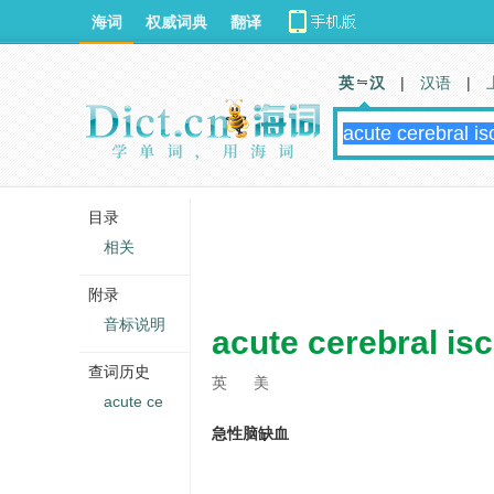
海词
权威词典
翻译
英 汉
|
汉语
|
目录
相关
附录
音标说明
acute cerebral is
查词历史
英
美
acute ce
急性脑缺血