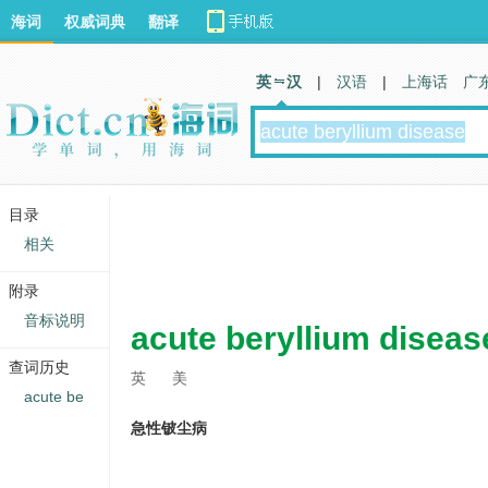
海词
权威词典
翻译
英 汉
|
汉语
|
上海话
广
目录
相关
附录
音标说明
acute beryllium diseas
查词历史
英
美
acute be
急性铍尘病