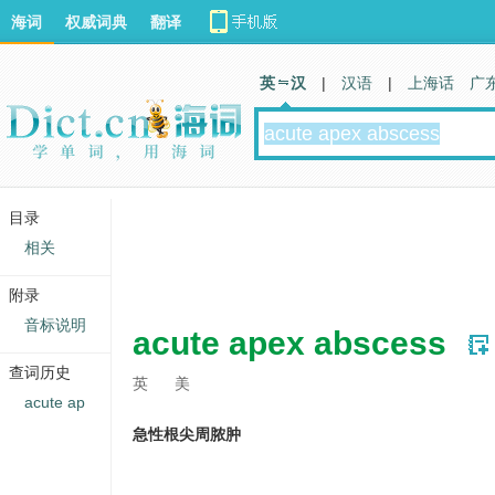
海词
权威词典
翻译
英 汉
|
汉语
|
上海话
广
目录
相关
附录
音标说明
acute apex abscess
查词历史
英
美
acute ap
急性根尖周脓肿