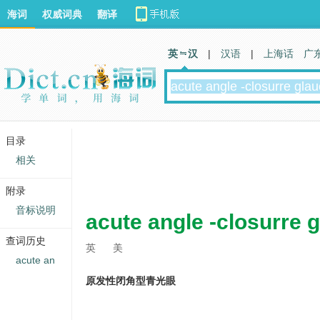
海词
权威词典
翻译
英 汉
|
汉语
|
上海话
广
目录
相关
附录
音标说明
acute angle -closurre
查词历史
英
美
acute an
原发性闭角型青光眼