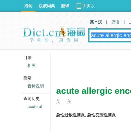
海词
权威词典
翻译
英 汉
|
汉语
|
目录
相关
附录
音标说明
acute allergic enc
查词历史
英
美
acute al
急性过敏性脑炎, 急性变应性脑炎