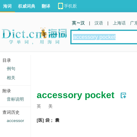
海词
权威词典
翻译
英 汉
|
汉语
|
上海话
广
目录
例句
相关
附录
accessory pocket
音标说明
英
美
查词历史
[医] 袋； 囊
accessor