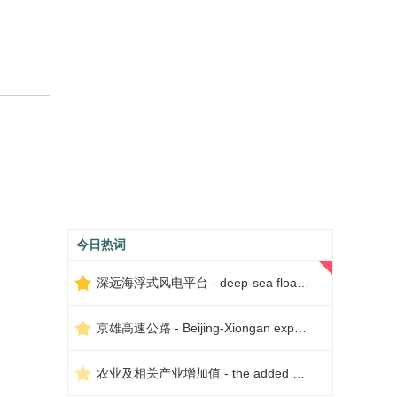
今日热词
深远海浮式风电平台 - deep-sea floating wind power platform
京雄高速公路 - Beijing-Xiongan expressway
农业及相关产业增加值 - the added value of agriculture and related industries