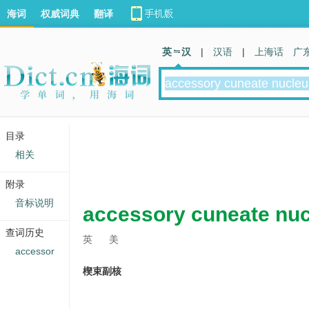
海词
权威词典
翻译
英 汉
|
汉语
|
上海话
广
目录
相关
附录
音标说明
accessory cuneate nu
查词历史
英
美
accessor
楔束副核