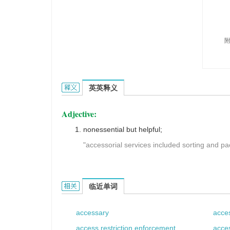
accessorial的英文翻译是什么意思，词典释义与在
英英释义
Adjective:
nonessential but helpful;
"accessorial services included sorting and pa
accessorial的相关资料：
临近单词
accessary
acce
access restriction enforcement
acce