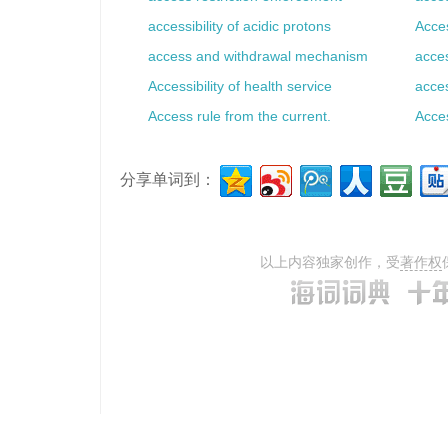
accessibility of acidic protons
Acces
access and withdrawal mechanism
acces
Accessibility of health service
acces
Access rule from the current.
Acces
分享单词到：
以上内容独家创作，受
著作权