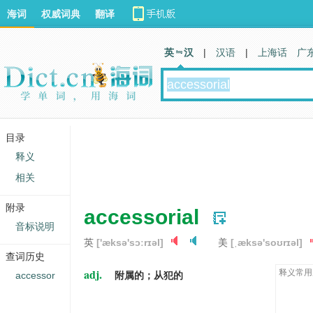
海词
权威词典
翻译
英 汉
|
汉语
|
上海话
广
目录
释义
相关
附录
accessorial
音标说明
英
['æksə'sɔːrɪəl]
美
[ˌæksə'soʊrɪəl]
查词历史
adj.
释义常用
accessor
附属的；从犯的