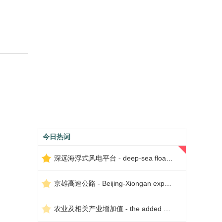
今日热词
深远海浮式风电平台 - deep-sea floating wind power platform
京雄高速公路 - Beijing-Xiongan expressway
农业及相关产业增加值 - the added value of agriculture and related industries