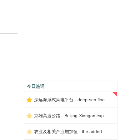
今日热词
深远海浮式风电平台 - deep-sea floating wind power platform
京雄高速公路 - Beijing-Xiongan expressway
农业及相关产业增加值 - the added value of agriculture and related industries