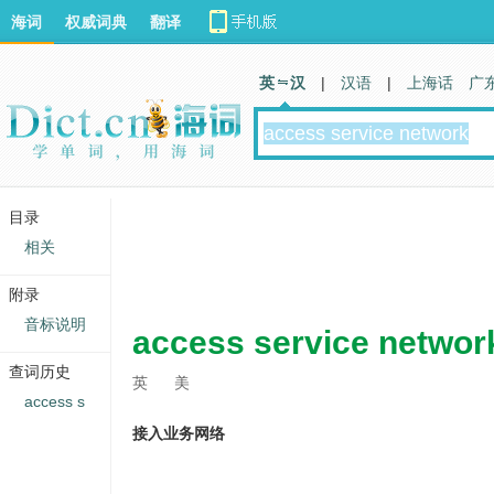
海词
权威词典
翻译
英 汉
|
汉语
|
上海话
广
目录
相关
附录
音标说明
access service networ
查词历史
英
美
access s
接入业务网络