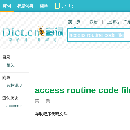
海词
权威词典
翻译
英 汉
|
汉语
|
上海话
广
目录
相关
附录
音标说明
access routine code fil
查词历史
英
美
access r
存取程序代码文件