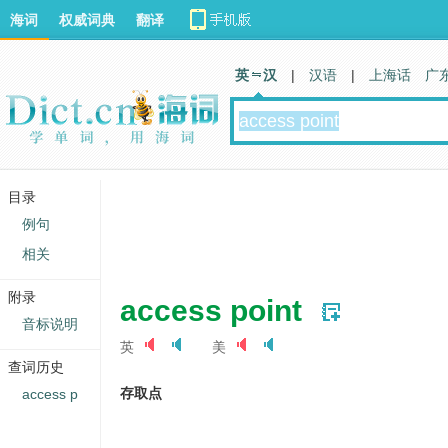
海词
权威词典
翻译
英 汉
|
汉语
|
上海话
广
目录
例句
相关
附录
access point
音标说明
英
美
查词历史
存取点
access p