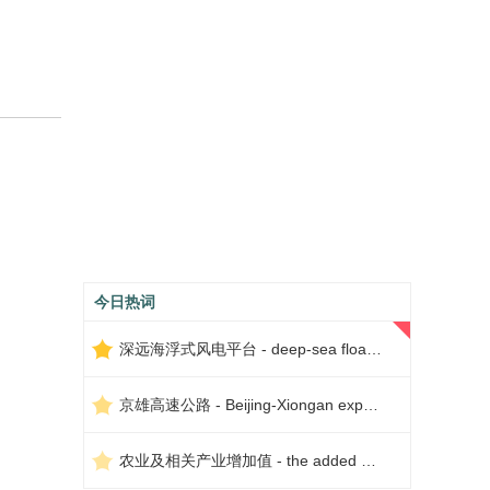
今日热词
深远海浮式风电平台 - deep-sea floating wind power platform
京雄高速公路 - Beijing-Xiongan expressway
农业及相关产业增加值 - the added value of agriculture and related industries