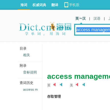
海词
权威词典
翻译
英 汉
|
汉语
|
目录
相关
附录
音标说明
access managem
查词历史
英
美
access m
存取管理