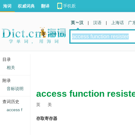
海词
权威词典
翻译
英 汉
|
汉语
|
上海话
广
目录
相关
附录
音标说明
access function resist
查词历史
英
美
access f
存取寄存器