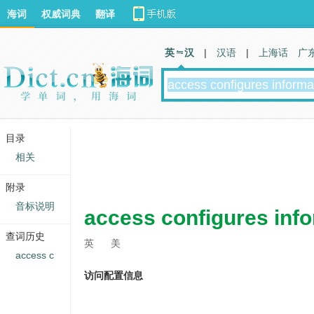
海词
权威词典
翻译
英 汉
|
汉语
|
上海话
广
目录
相关
附录
音标说明
access configures inf
查词历史
英
美
access c
访问配置信息