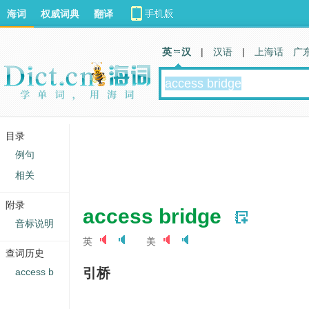
海词
权威词典
翻译
英 汉
|
汉语
|
上海话
广
目录
例句
相关
附录
access bridge
音标说明
英
美
查词历史
引桥
access b