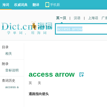
海词
权威词典
翻译
英 汉
|
汉语
|
上海话
广
目录
相关
附录
音标说明
access arrow
查词历史
英
美
access a
通路指向箭头