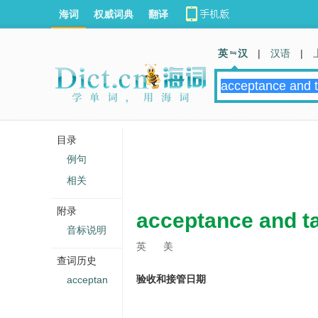
海词
权威词典
翻译
英 汉
|
汉语
|
目录
例句
相关
附录
acceptance and t
音标说明
英
美
查词历史
验收和接管日期
acceptan