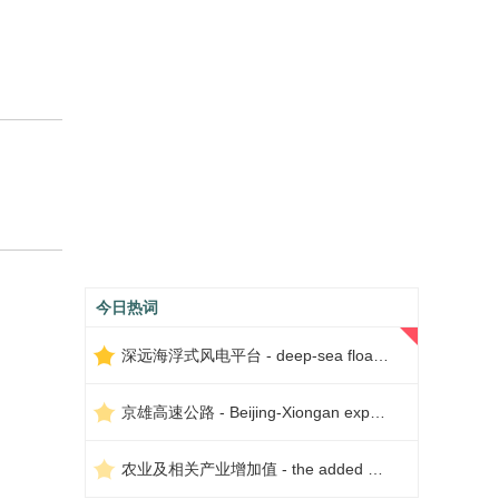
今日热词
深远海浮式风电平台 - deep-sea floating wind power platform
京雄高速公路 - Beijing-Xiongan expressway
农业及相关产业增加值 - the added value of agriculture and related industries