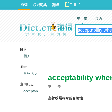
海词
权威词典
翻译
英 汉
|
汉语
|
目录
相关
附录
音标说明
acceptability whe
查词历史
英
美
acceptab
当射线照相时的合格性