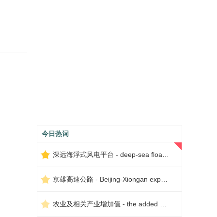
今日热词
深远海浮式风电平台 - deep-sea floating wind power platform
京雄高速公路 - Beijing-Xiongan expressway
农业及相关产业增加值 - the added value of agriculture and related industries