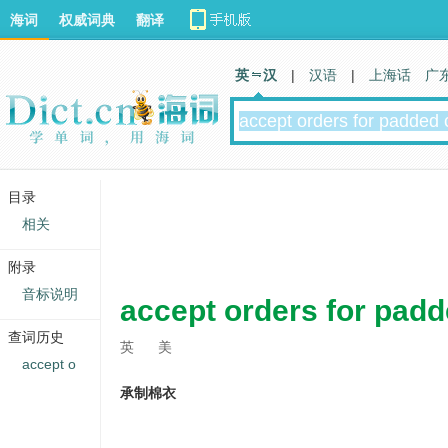
海词
权威词典
翻译
英 汉
|
汉语
|
上海话
广
目录
相关
附录
音标说明
accept orders for padd
查词历史
英
美
accept o
承制棉衣