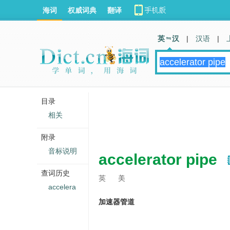
海词
权威词典
翻译
英 汉
|
汉语
|
目录
相关
附录
音标说明
accelerator pipe
查词历史
英
美
accelera
加速器管道