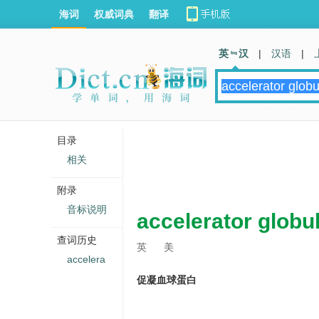
海词
权威词典
翻译
英 汉
|
汉语
|
目录
相关
附录
音标说明
accelerator globu
查词历史
英
美
accelera
促凝血球蛋白