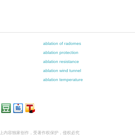
ablation of radomes
ablation protection
ablation resistance
ablation wind tunnel
ablation temperature
上内容独家创作，受
著作权
保护，侵权必究