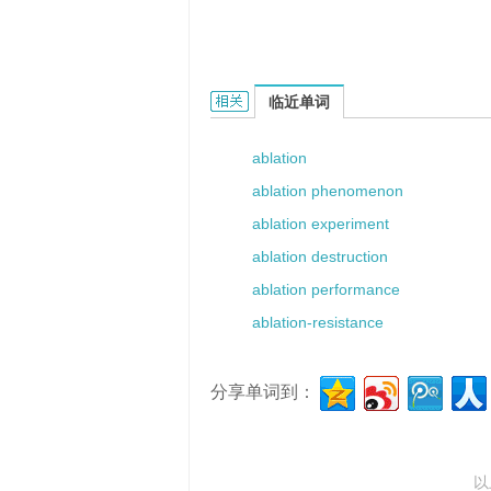
ablation zone的相关资料：
临近单词
ablation
ablation phenomenon
ablation experiment
ablation destruction
ablation performance
ablation-resistance
分享单词到：
以