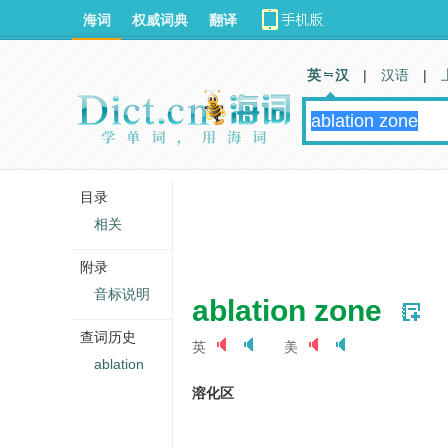
海词
权威词典
翻译
英 汉
|
汉语
|
目录
相关
附录
音标说明
ablation zone
查词历史
英
美
ablation
溶化区