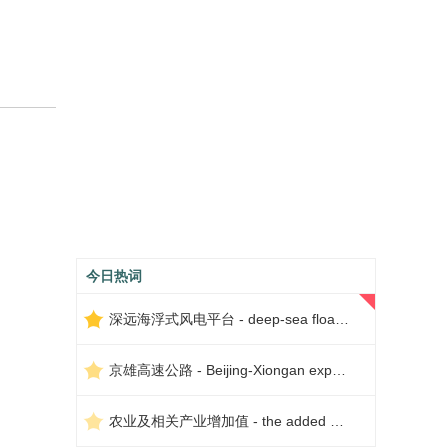
今日热词
深远海浮式风电平台 - deep-sea floating wind power platform
京雄高速公路 - Beijing-Xiongan expressway
农业及相关产业增加值 - the added value of agriculture and related industries