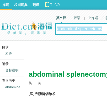
海词
权威词典
翻译
英 汉
|
汉语
|
上海话
广
目录
相关
附录
音标说明
abdominal splenectom
查词历史
英
美
abdomina
[医] 剖腹脾切除术